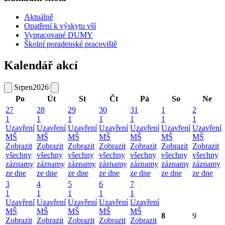
Aktuálně
Opatření k výskytu vší
Vypracované DUMY
Školní poradenské pracoviště
Kalendář akcí
Srpen
2026
Po
Út
St
Čt
Pá
So
Ne
27
28
29
30
31
1
2
1
1
1
1
1
1
1
Uzavření
Uzavření
Uzavření
Uzavření
Uzavření
Uzavření
Uzavření
MŠ
MŠ
MŠ
MŠ
MŠ
MŠ
MŠ
Zobrazit
Zobrazit
Zobrazit
Zobrazit
Zobrazit
Zobrazit
Zobrazit
všechny
všechny
všechny
všechny
všechny
všechny
všechny
záznamy
záznamy
záznamy
záznamy
záznamy
záznamy
záznamy
ze dne
ze dne
ze dne
ze dne
ze dne
ze dne
ze dne
3
4
5
6
7
1
1
1
1
1
Uzavření
Uzavření
Uzavření
Uzavření
Uzavření
MŠ
MŠ
MŠ
MŠ
MŠ
8
9
Zobrazit
Zobrazit
Zobrazit
Zobrazit
Zobrazit