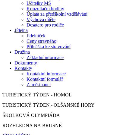
Učitelky MŠ
Konzultační hodiny
Úplata za předškolní vzdělávání
Výchova dítěte
Desatero pro rodiče
Jídelna
Jídelníček
Ceny stravného
Přihláška ke stravování
Družina
Základní informace
Dokumenty
Kontakty
Kontaktní informace
Kontaktní formulář
Zaměstnanci
TURISTICKÝ TÝDEN - HOMOL
TURISTICKÝ TÝDEN - OLŠANSKÉ HORY
ŠKOLKOVÁ OLYMPIÁDA
ROZHLEDNA NA BRUSNÉ