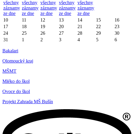
všechny
všechny
všechny
všechny
všechny
záznamy
záznamy
záznamy
záznamy
záznamy
ze dne
ze dne
ze dne
ze dne
ze dne
10
11
12
13
14
15
16
17
18
19
20
21
22
23
24
25
26
27
28
29
30
31
1
2
3
4
5
6
Bakalari
Olomoucký kraj
MŠMT
Mléko do škol
Ovoce do škol
Projekt Zahrada MŠ Bušín