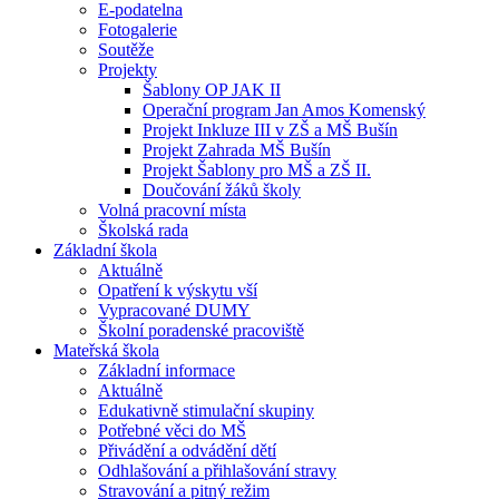
E-podatelna
Fotogalerie
Soutěže
Projekty
Šablony OP JAK II
Operační program Jan Amos Komenský
Projekt Inkluze III v ZŠ a MŠ Bušín
Projekt Zahrada MŠ Bušín
Projekt Šablony pro MŠ a ZŠ II.
Doučování žáků školy
Volná pracovní místa
Školská rada
Základní škola
Aktuálně
Opatření k výskytu vší
Vypracované DUMY
Školní poradenské pracoviště
Mateřská škola
Základní informace
Aktuálně
Edukativně stimulační skupiny
Potřebné věci do MŠ
Přivádění a odvádění dětí
Odhlašování a přihlašování stravy
Stravování a pitný režim