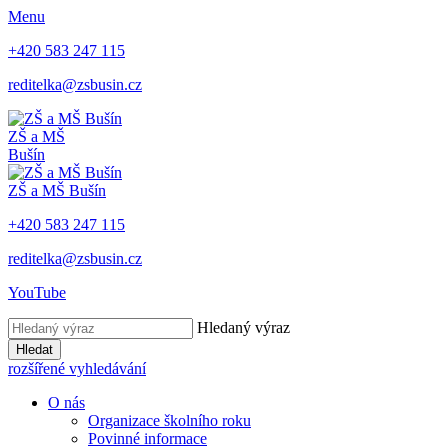
Menu
+420 583 247 115
reditelka@zsbusin.cz
ZŠ a MŠ
Bušín
ZŠ a MŠ Bušín
+420 583 247 115
reditelka@zsbusin.cz
YouTube
Hledaný výraz
Hledat
rozšířené vyhledávání
O nás
Organizace školního roku
Povinné informace