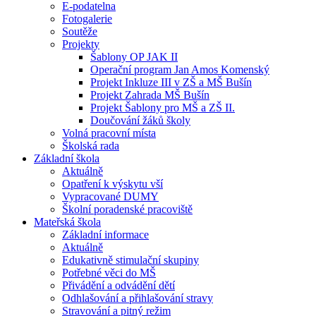
E-podatelna
Fotogalerie
Soutěže
Projekty
Šablony OP JAK II
Operační program Jan Amos Komenský
Projekt Inkluze III v ZŠ a MŠ Bušín
Projekt Zahrada MŠ Bušín
Projekt Šablony pro MŠ a ZŠ II.
Doučování žáků školy
Volná pracovní místa
Školská rada
Základní škola
Aktuálně
Opatření k výskytu vší
Vypracované DUMY
Školní poradenské pracoviště
Mateřská škola
Základní informace
Aktuálně
Edukativně stimulační skupiny
Potřebné věci do MŠ
Přivádění a odvádění dětí
Odhlašování a přihlašování stravy
Stravování a pitný režim