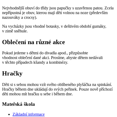
Nejvhodnější obuví do třídy jsou papučky s uzavřenou patou. Zcela
nepřípustná je obuv, kterou mají děti volnou na noze (především
nazouváky a crocsy).
Na vycházky jsou vhodné botasky, v deštivém období gumáky,
v zimě sněhule.
Oblečení na různé akce
Pokud jedeme s dětmi do divadla apod., přizpůsobte
vhodnost oblečení dané akci. Prosíme, abyste dětem nedávali
v těchto případech kšandy a kombinézy.
Hračky
Děti si s sebou mohou vzít svého oblíbeného plyšáčka na spinkání.
Hračky během dne ukládají do svých peřinek. Pouze nově příchozí
děti mohou mít hračku u sebe i během dne.
Mateřská škola
Základní informace