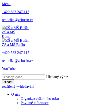
Menu
+420 583 247 115
reditelka@zsbusin.cz
ZŠ a MŠ
Bušín
ZŠ a MŠ Bušín
+420 583 247 115
reditelka@zsbusin.cz
YouTube
Hledaný výraz
Hledat
rozšířené vyhledávání
O nás
Organizace školního roku
Povinné informace