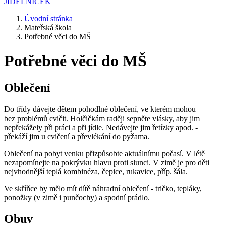
JÍDELNÍČEK
Úvodní stránka
Mateřská škola
Potřebné věci do MŠ
Potřebné věci do MŠ
Oblečení
Do třídy dávejte dětem pohodlné oblečení, ve kterém mohou
bez problémů cvičit. Holčičkám raději sepněte vlásky, aby jim
nepřekážely při práci a při jídle. Nedávejte jim řetízky apod. -
překáží jim u cvičení a převlékání do pyžama.
Oblečení na pobyt venku přizpůsobte aktuálnímu počasí. V létě
nezapomínejte na pokrývku hlavu proti slunci. V zimě je pro děti
nejvhodnější teplá kombinéza, čepice, rukavice, příp. šála.
Ve skříňce by mělo mít dítě náhradní oblečení - tričko, tepláky,
ponožky (v zimě i punčochy) a spodní prádlo.
Obuv