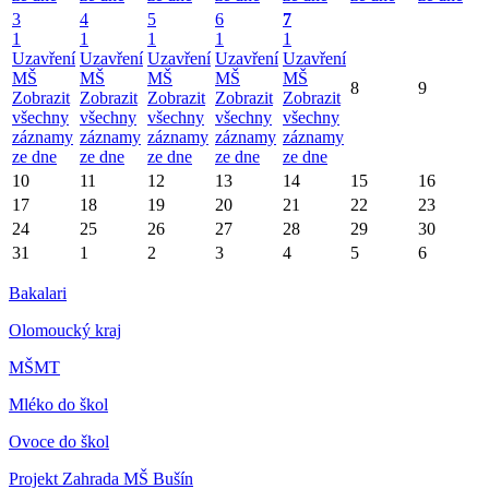
3
4
5
6
7
1
1
1
1
1
Uzavření
Uzavření
Uzavření
Uzavření
Uzavření
MŠ
MŠ
MŠ
MŠ
MŠ
8
9
Zobrazit
Zobrazit
Zobrazit
Zobrazit
Zobrazit
všechny
všechny
všechny
všechny
všechny
záznamy
záznamy
záznamy
záznamy
záznamy
ze dne
ze dne
ze dne
ze dne
ze dne
10
11
12
13
14
15
16
17
18
19
20
21
22
23
24
25
26
27
28
29
30
31
1
2
3
4
5
6
Bakalari
Olomoucký kraj
MŠMT
Mléko do škol
Ovoce do škol
Projekt Zahrada MŠ Bušín