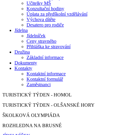
Učitelky MŠ
Konzultační hodiny
Úplata za předškolní vzdělávání
Výchova dítěte
Desatero pro rodiče
Jídelna
Jídelníček
Ceny stravného
Přihláška ke stravování
Družina
Základní informace
Dokumenty
Kontakty
Kontaktní informace
Kontaktní formulář
Zaměstnanci
TURISTICKÝ TÝDEN - HOMOL
TURISTICKÝ TÝDEN - OLŠANSKÉ HORY
ŠKOLKOVÁ OLYMPIÁDA
ROZHLEDNA NA BRUSNÉ