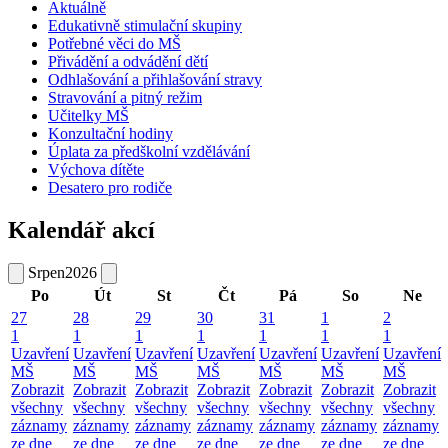
Aktuálně
Edukativně stimulační skupiny
Potřebné věci do MŠ
Přivádění a odvádění dětí
Odhlašování a přihlašování stravy
Stravování a pitný režim
Učitelky MŠ
Konzultační hodiny
Úplata za předškolní vzdělávání
Výchova dítěte
Desatero pro rodiče
Kalendář akcí
Srpen
2026
Po
Út
St
Čt
Pá
So
Ne
27
28
29
30
31
1
2
1
1
1
1
1
1
1
Uzavření
Uzavření
Uzavření
Uzavření
Uzavření
Uzavření
Uzavření
MŠ
MŠ
MŠ
MŠ
MŠ
MŠ
MŠ
Zobrazit
Zobrazit
Zobrazit
Zobrazit
Zobrazit
Zobrazit
Zobrazit
všechny
všechny
všechny
všechny
všechny
všechny
všechny
záznamy
záznamy
záznamy
záznamy
záznamy
záznamy
záznamy
ze dne
ze dne
ze dne
ze dne
ze dne
ze dne
ze dne