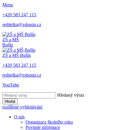
Menu
+420 583 247 115
reditelka@zsbusin.cz
ZŠ a MŠ
Bušín
ZŠ a MŠ Bušín
+420 583 247 115
reditelka@zsbusin.cz
YouTube
Hledaný výraz
Hledat
rozšířené vyhledávání
O nás
Organizace školního roku
Povinné informace