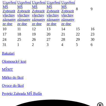
Uzavření
Uzavření
Uzavření
Uzavření
Uzavření
MŠ
MŠ
MŠ
MŠ
MŠ
8
9
Zobrazit
Zobrazit
Zobrazit
Zobrazit
Zobrazit
všechny
všechny
všechny
všechny
všechny
záznamy
záznamy
záznamy
záznamy
záznamy
ze dne
ze dne
ze dne
ze dne
ze dne
10
11
12
13
14
15
16
17
18
19
20
21
22
23
24
25
26
27
28
29
30
31
1
2
3
4
5
6
Bakalari
Olomoucký kraj
MŠMT
Mléko do škol
Ovoce do škol
Projekt Zahrada MŠ Bušín