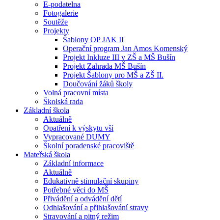
E-podatelna
Fotogalerie
Soutěže
Projekty
Šablony OP JAK II
Operační program Jan Amos Komenský
Projekt Inkluze III v ZŠ a MŠ Bušín
Projekt Zahrada MŠ Bušín
Projekt Šablony pro MŠ a ZŠ II.
Doučování žáků školy
Volná pracovní místa
Školská rada
Základní škola
Aktuálně
Opatření k výskytu vší
Vypracované DUMY
Školní poradenské pracoviště
Mateřská škola
Základní informace
Aktuálně
Edukativně stimulační skupiny
Potřebné věci do MŠ
Přivádění a odvádění dětí
Odhlašování a přihlašování stravy
Stravování a pitný režim