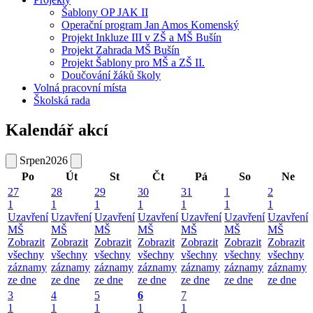
Šablony OP JAK II
Operační program Jan Amos Komenský
Projekt Inkluze III v ZŠ a MŠ Bušín
Projekt Zahrada MŠ Bušín
Projekt Šablony pro MŠ a ZŠ II.
Doučování žáků školy
Volná pracovní místa
Školská rada
Kalendář akcí
Srpen
2026
Po
Út
St
Čt
Pá
So
Ne
27
28
29
30
31
1
2
1
1
1
1
1
1
1
Uzavření
Uzavření
Uzavření
Uzavření
Uzavření
Uzavření
Uzavření
MŠ
MŠ
MŠ
MŠ
MŠ
MŠ
MŠ
Zobrazit
Zobrazit
Zobrazit
Zobrazit
Zobrazit
Zobrazit
Zobrazit
všechny
všechny
všechny
všechny
všechny
všechny
všechny
záznamy
záznamy
záznamy
záznamy
záznamy
záznamy
záznamy
ze dne
ze dne
ze dne
ze dne
ze dne
ze dne
ze dne
3
4
5
6
7
1
1
1
1
1