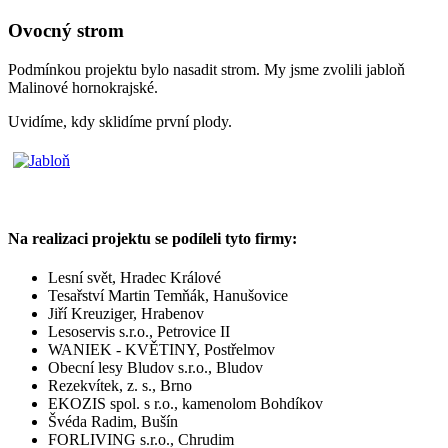
Ovocný strom
Podmínkou projektu bylo nasadit strom. My jsme zvolili jabloň
Malinové hornokrajské.
Uvidíme, kdy sklidíme první plody.
Na realizaci projektu se podíleli tyto firmy:
Lesní svět, Hradec Králové
Tesařství Martin Temňák, Hanušovice
Jiří Kreuziger, Hrabenov
Lesoservis s.r.o., Petrovice II
WANIEK - KVĚTINY, Postřelmov
Obecní lesy Bludov s.r.o., Bludov
Rezekvítek, z. s., Brno
EKOZIS spol. s r.o., kamenolom Bohdíkov
Švéda Radim, Bušín
FORLIVING s.r.o., Chrudim