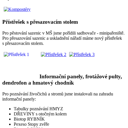
Přístřešek s přesazovacím stolem
Pro pěstování sazenic v MŠ jsme pořídili sadbovače - minipařeniště.
Pro přesazování sazenic a uskladnění nářadí máme nový přístřešek
s přesazovacím stolem.
Informační panely, frotážové pulty,
dendrofon a hmatový chodník
Pro poznávání živočichů a stromů jsme instalovali na zahradu
informační panely:
Tabulky poznávání HMYZ
DŘEVINY s otočným kolem
Biotop RYBNÍK
Pexeso Stopy zvěře