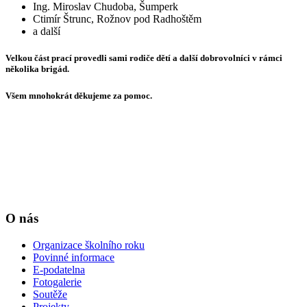
Ing. Miroslav Chudoba, Šumperk
Ctimír Štrunc, Rožnov pod Radhoštěm
a další
Velkou část prací provedli sami rodiče dětí a další dobrovolníci v rámci
několika brigád.
Všem mnohokrát děkujeme za pomoc.
O nás
Organizace školního roku
Povinné informace
E-podatelna
Fotogalerie
Soutěže
Projekty