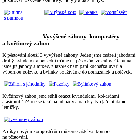
pozorovat rozkvetlé skalničky, motýly a další hmyz.
Vyvýšené záhony, kompostéry
a květinový záhon
K pěstování slouží 3 vyvýšené záhony. Jeden jsme osázeli jahodami,
druhý bylinkami a poslední máme na pěstování zeleniny. Ochutnali
jsme již jahody a mrkev, z fazolek nám paní kuchařka uvařila
výbornou polévku a bylinky používáme do pomazánek a polévek.
Květinový záhon jsme stihli osázet levandulemi, kokardami
a astrami. Těšíme se také na tulipány a narcisy. Na jaře přidáme
letničky.
A díky novými kompostérům můžeme získávat kompost
na pěstování.