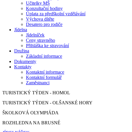
Učitelky MŠ
Konzultační hodiny
Úplata za předškolní vzdělávání
Výchova dítěte
Desatero pro rodiče
Jídelna
Jídelníček
Ceny stravného
Přihláška ke stravování
Družina
Základní informace
Dokumenty
Kontakty
Kontaktní informace
Kontaktní formulář
Zaměstnanci
TURISTICKÝ TÝDEN - HOMOL
TURISTICKÝ TÝDEN - OLŠANSKÉ HORY
ŠKOLKOVÁ OLYMPIÁDA
ROZHLEDNA NA BRUSNÉ