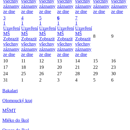
všechny
všechny
všechny
všechny
všechny
všechny
všechny
záznamy
záznamy
záznamy
záznamy
záznamy
záznamy
záznamy
ze dne
ze dne
ze dne
ze dne
ze dne
ze dne
ze dne
3
4
5
6
7
1
1
1
1
1
Uzavření
Uzavření
Uzavření
Uzavření
Uzavření
MŠ
MŠ
MŠ
MŠ
MŠ
8
9
Zobrazit
Zobrazit
Zobrazit
Zobrazit
Zobrazit
všechny
všechny
všechny
všechny
všechny
záznamy
záznamy
záznamy
záznamy
záznamy
ze dne
ze dne
ze dne
ze dne
ze dne
10
11
12
13
14
15
16
17
18
19
20
21
22
23
24
25
26
27
28
29
30
31
1
2
3
4
5
6
Bakalari
Olomoucký kraj
MŠMT
Mléko do škol