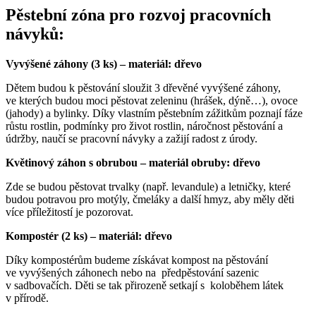
Pěstební zóna pro rozvoj pracovních
návyků:
Vyvýšené záhony (3 ks) – materiál: dřevo
Dětem budou k pěstování sloužit 3 dřevěné vyvýšené záhony,
ve kterých budou moci pěstovat zeleninu (hrášek, dýně…), ovoce
(jahody) a bylinky. Díky vlastním pěstebním zážitkům poznají fáze
růstu rostlin, podmínky pro život rostlin, náročnost pěstování a
údržby, naučí se pracovní návyky a zažijí radost z úrody.
Květinový záhon s obrubou – materiál obruby: dřevo
Zde se budou pěstovat trvalky (např. levandule) a letničky, které
budou potravou pro motýly, čmeláky a další hmyz, aby měly děti
více příležitostí je pozorovat.
Kompostér (2 ks) – materiál: dřevo
Díky kompostérům budeme získávat kompost na pěstování
ve vyvýšených záhonech nebo na předpěstování sazenic
v sadbovačích. Děti se tak přirozeně setkají s koloběhem látek
v přírodě.