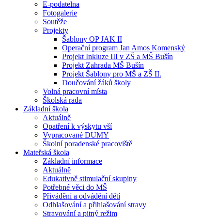
E-podatelna
Fotogalerie
Soutěže
Projekty
Šablony OP JAK II
Operační program Jan Amos Komenský
Projekt Inkluze III v ZŠ a MŠ Bušín
Projekt Zahrada MŠ Bušín
Projekt Šablony pro MŠ a ZŠ II.
Doučování žáků školy
Volná pracovní místa
Školská rada
Základní škola
Aktuálně
Opatření k výskytu vší
Vypracované DUMY
Školní poradenské pracoviště
Mateřská škola
Základní informace
Aktuálně
Edukativně stimulační skupiny
Potřebné věci do MŠ
Přivádění a odvádění dětí
Odhlašování a přihlašování stravy
Stravování a pitný režim