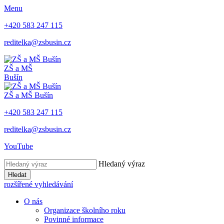
Menu
+420 583 247 115
reditelka@zsbusin.cz
ZŠ a MŠ
Bušín
ZŠ a MŠ Bušín
+420 583 247 115
reditelka@zsbusin.cz
YouTube
Hledaný výraz
Hledat
rozšířené vyhledávání
O nás
Organizace školního roku
Povinné informace