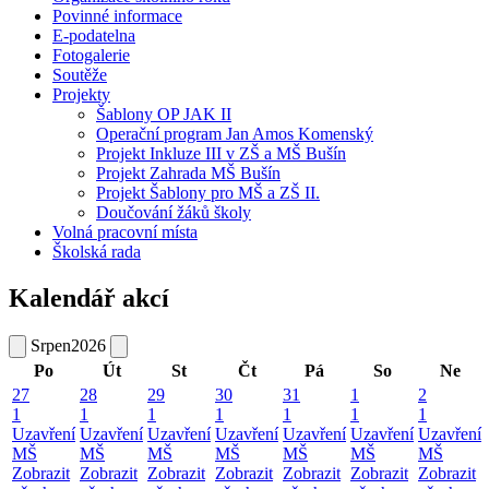
Povinné informace
E-podatelna
Fotogalerie
Soutěže
Projekty
Šablony OP JAK II
Operační program Jan Amos Komenský
Projekt Inkluze III v ZŠ a MŠ Bušín
Projekt Zahrada MŠ Bušín
Projekt Šablony pro MŠ a ZŠ II.
Doučování žáků školy
Volná pracovní místa
Školská rada
Kalendář akcí
Srpen
2026
Po
Út
St
Čt
Pá
So
Ne
27
28
29
30
31
1
2
1
1
1
1
1
1
1
Uzavření
Uzavření
Uzavření
Uzavření
Uzavření
Uzavření
Uzavření
MŠ
MŠ
MŠ
MŠ
MŠ
MŠ
MŠ
Zobrazit
Zobrazit
Zobrazit
Zobrazit
Zobrazit
Zobrazit
Zobrazit