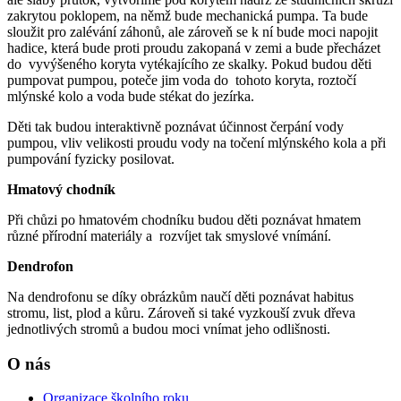
zakrytou poklopem, na němž bude mechanická pumpa. Ta bude
sloužit pro zalévání záhonů, ale zároveň se k ní bude moci napojit
hadice, která bude proti proudu zakopaná v zemi a bude přecházet
do vyvýšeného koryta vytékajícího ze skalky. Pokud budou děti
pumpovat pumpou, poteče jim voda do tohoto koryta, roztočí
mlýnské kolo a voda bude stékat do jezírka.
Děti tak budou interaktivně poznávat účinnost čerpání vody
pumpou, vliv velikosti proudu vody na točení mlýnského kola a při
pumpování fyzicky posilovat.
Hmatový chodník
Při chůzi po hmatovém chodníku budou děti poznávat hmatem
různé přírodní materiály a rozvíjet tak smyslové vnímání.
Dendrofon
Na dendrofonu se díky obrázkům naučí děti poznávat habitus
stromu, list, plod a kůru. Zároveň si také vyzkouší zvuk dřeva
jednotlivých stromů a budou moci vnímat jeho odlišnosti.
O nás
Organizace školního roku