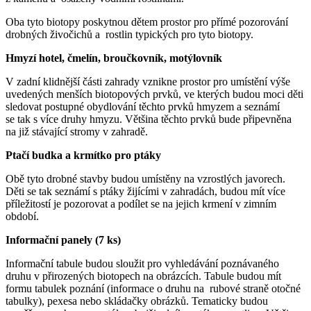
Oba tyto biotopy poskytnou dětem prostor pro přímé pozorování
drobných živočichů a rostlin typických pro tyto biotopy.
Hmyzí hotel, čmelín, broučkovník, motýlovník
V zadní klidnější části zahrady vznikne prostor pro umístění výše
uvedených menších biotopových prvků, ve kterých budou moci děti
sledovat postupné obydlování těchto prvků hmyzem a seznámí
se tak s více druhy hmyzu. Většina těchto prvků bude připevněna
na již stávající stromy v zahradě.
Ptačí budka a krmítko pro ptáky
Obě tyto drobné stavby budou umístěny na vzrostlých javorech.
Děti se tak seznámí s ptáky žijícími v zahradách, budou mít více
příležitostí je pozorovat a podílet se na jejich krmení v zimním
období.
Informační panely (7 ks)
Informační tabule budou sloužit pro vyhledávání poznávaného
druhu v přirozených biotopech na obrázcích. Tabule budou mít
formu tabulek poznání (informace o druhu na rubové straně otočné
tabulky), pexesa nebo skládačky obrázků. Tematicky budou