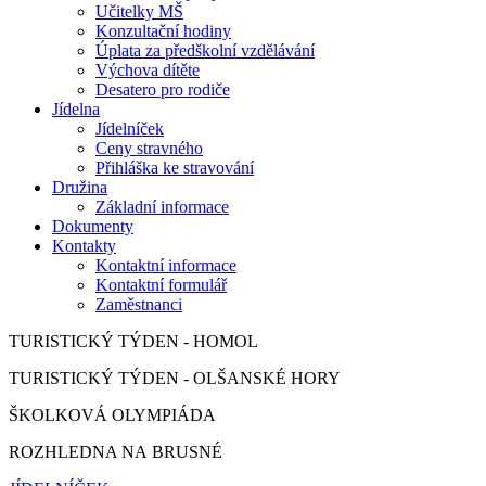
Učitelky MŠ
Konzultační hodiny
Úplata za předškolní vzdělávání
Výchova dítěte
Desatero pro rodiče
Jídelna
Jídelníček
Ceny stravného
Přihláška ke stravování
Družina
Základní informace
Dokumenty
Kontakty
Kontaktní informace
Kontaktní formulář
Zaměstnanci
TURISTICKÝ TÝDEN - HOMOL
TURISTICKÝ TÝDEN - OLŠANSKÉ HORY
ŠKOLKOVÁ OLYMPIÁDA
ROZHLEDNA NA BRUSNÉ