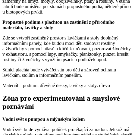
zaměřeny na hmyz, motýly, obojživelníky, ptáky a rostliny. Většina
tabulí bude umístěna po stranách propustného podia, některé přímo
u biotopových prvků.
Propustné podium s plachtou na zastínění z přírodního
materiálu, lavičky a stoly
Zde se vytvoří zastíněný prostor s lavičkami a stoly doplněný
informačními panely, kde budou moci děti studovat rostliny
a živočichy s pomocí atlasů a klíčů k určování, pozorovat živočichy
v exhaustoru, s pomocí lupy, smykačky, planktonky, pinzet, kreslit
rostliny či živočichy s využitím psacích podložek apod.
Stínící plachta bude vytvářet stín pro děti a zároveň ochranu
lavičkám, stolům a informačním panelům.
Materiál – podium: dřevěné desky, lavičky a stoly: dřevo
Zóna pro experimentování a smyslové
poznávání
Vodní svět s pumpou a mlýnským kolem
Vodní svět bude využívat potůček protékající zahradou. Jelikož má
ale slabý průtok, vytvoříme pod korytem nádrž ze studničních skruží