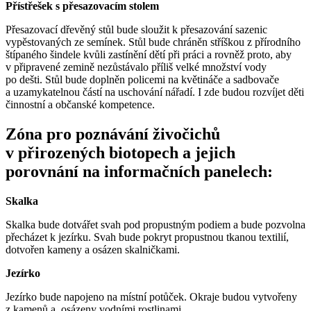
Přístřešek s přesazovacím stolem
Přesazovací dřevěný stůl bude sloužit k přesazování sazenic
vypěstovaných ze semínek. Stůl bude chráněn stříškou z přírodního
štípaného šindele kvůli zastínění dětí při práci a rovněž proto, aby
v připravené zemině nezůstávalo příliš velké množství vody
po dešti. Stůl bude doplněn policemi na květináče a sadbovače
a uzamykatelnou částí na uschování nářadí. I zde budou rozvíjet děti
činnostní a občanské kompetence.
Zóna pro poznávání živočichů
v přirozených biotopech a jejich
porovnání na informačních panelech:
Skalka
Skalka bude dotvářet svah pod propustným podiem a bude pozvolna
přecházet k jezírku. Svah bude pokryt propustnou tkanou textilií,
dotvořen kameny a osázen skalničkami.
Jezírko
Jezírko bude napojeno na místní potůček. Okraje budou vytvořeny
z kamenů a osázeny vodními rostlinami.