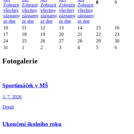
8
9
Zobrazit
Zobrazit
Zobrazit
Zobrazit
Zobrazit
všechny
všechny
všechny
všechny
všechny
záznamy
záznamy
záznamy
záznamy
záznamy
ze dne
ze dne
ze dne
ze dne
ze dne
10
11
12
13
14
15
16
17
18
19
20
21
22
23
24
25
26
27
28
29
30
31
1
2
3
4
5
6
Fotogalerie
Sportimáček v MŠ
3. 7.
2026
Detail
Ukončení školního roku