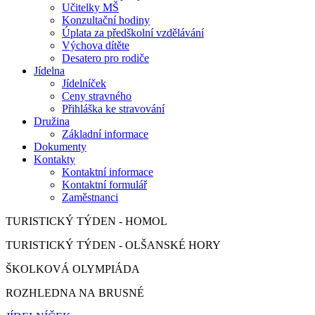
Učitelky MŠ
Konzultační hodiny
Úplata za předškolní vzdělávání
Výchova dítěte
Desatero pro rodiče
Jídelna
Jídelníček
Ceny stravného
Přihláška ke stravování
Družina
Základní informace
Dokumenty
Kontakty
Kontaktní informace
Kontaktní formulář
Zaměstnanci
TURISTICKÝ TÝDEN - HOMOL
TURISTICKÝ TÝDEN - OLŠANSKÉ HORY
ŠKOLKOVÁ OLYMPIÁDA
ROZHLEDNA NA BRUSNÉ