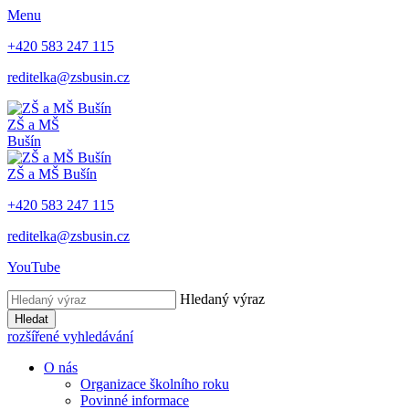
Menu
+420 583 247 115
reditelka@zsbusin.cz
ZŠ a MŠ
Bušín
ZŠ a MŠ Bušín
+420 583 247 115
reditelka@zsbusin.cz
YouTube
Hledaný výraz
Hledat
rozšířené vyhledávání
O nás
Organizace školního roku
Povinné informace