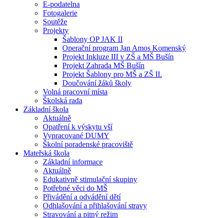
E-podatelna
Fotogalerie
Soutěže
Projekty
Šablony OP JAK II
Operační program Jan Amos Komenský
Projekt Inkluze III v ZŠ a MŠ Bušín
Projekt Zahrada MŠ Bušín
Projekt Šablony pro MŠ a ZŠ II.
Doučování žáků školy
Volná pracovní místa
Školská rada
Základní škola
Aktuálně
Opatření k výskytu vší
Vypracované DUMY
Školní poradenské pracoviště
Mateřská škola
Základní informace
Aktuálně
Edukativně stimulační skupiny
Potřebné věci do MŠ
Přivádění a odvádění dětí
Odhlašování a přihlašování stravy
Stravování a pitný režim