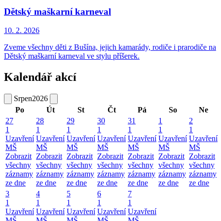
Dětský maškarní karneval
10. 2.
2026
Zveme všechny děti z Bušína, jejich kamarády, rodiče i prarodiče na
Dětský maškarní karneval ve stylu příšerek.
Kalendář akcí
Srpen
2026
Po
Út
St
Čt
Pá
So
Ne
27
28
29
30
31
1
2
1
1
1
1
1
1
1
Uzavření
Uzavření
Uzavření
Uzavření
Uzavření
Uzavření
Uzavření
MŠ
MŠ
MŠ
MŠ
MŠ
MŠ
MŠ
Zobrazit
Zobrazit
Zobrazit
Zobrazit
Zobrazit
Zobrazit
Zobrazit
všechny
všechny
všechny
všechny
všechny
všechny
všechny
záznamy
záznamy
záznamy
záznamy
záznamy
záznamy
záznamy
ze dne
ze dne
ze dne
ze dne
ze dne
ze dne
ze dne
3
4
5
6
7
1
1
1
1
1
Uzavření
Uzavření
Uzavření
Uzavření
Uzavření
MŠ
MŠ
MŠ
MŠ
MŠ