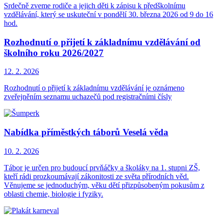
Srdečně zveme rodiče a jejich děti k zápisu k předškolnímu
vzdělávání, který se uskuteční v pondělí 30. března 2026 od 9 do 16
hod.
Rozhodnutí o přijetí k základnímu vzdělávání od
školního roku 2026/2027
12. 2.
2026
Rozhodnutí o přijetí k základnímu vzdělávání je oznámeno
zveřejněním seznamu uchazečů pod registračními čísly
Nabídka příměstkých táborů Veselá věda
10. 2.
2026
Tábor je určen pro budoucí prvňáčky a školáky na 1. stupni ZŠ,
kteří rádi prozkoumávají zákonitosti ze světa přírodních věd.
Věnujeme se jednoduchým, věku dětí přizpůsobeným pokusům z
oblasti chemie, biologie i fyziky.