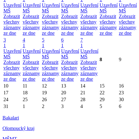
Uzavření
Uzavření
Uzavření
Uzavření
Uzavření
Uzavření
Uzavření
MŠ
MŠ
MŠ
MŠ
MŠ
MŠ
MŠ
Zobrazit
Zobrazit
Zobrazit
Zobrazit
Zobrazit
Zobrazit
Zobrazit
všechny
všechny
všechny
všechny
všechny
všechny
všechny
záznamy
záznamy
záznamy
záznamy
záznamy
záznamy
záznamy
ze dne
ze dne
ze dne
ze dne
ze dne
ze dne
ze dne
3
4
5
6
7
1
1
1
1
1
Uzavření
Uzavření
Uzavření
Uzavření
Uzavření
MŠ
MŠ
MŠ
MŠ
MŠ
8
9
Zobrazit
Zobrazit
Zobrazit
Zobrazit
Zobrazit
všechny
všechny
všechny
všechny
všechny
záznamy
záznamy
záznamy
záznamy
záznamy
ze dne
ze dne
ze dne
ze dne
ze dne
10
11
12
13
14
15
16
17
18
19
20
21
22
23
24
25
26
27
28
29
30
31
1
2
3
4
5
6
Bakalari
Olomoucký kraj
MŠMT