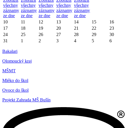
Zobrazit
Zobrazit
Zobrazit
Zobrazit
Zobrazit
všechny
všechny
všechny
všechny
všechny
záznamy
záznamy
záznamy
záznamy
záznamy
ze dne
ze dne
ze dne
ze dne
ze dne
10
11
12
13
14
15
16
17
18
19
20
21
22
23
24
25
26
27
28
29
30
31
1
2
3
4
5
6
Bakalari
Olomoucký kraj
MŠMT
Mléko do škol
Ovoce do škol
Projekt Zahrada MŠ Bušín