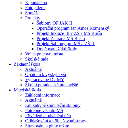
E-podatelna
Fotogalerie
Soutěže
Projekty
Šablony OP JAK II
Operační program Jan Amos Komenský
Projekt Inkluze III v ZŠ a MŠ Bušín
Projekt Zahrada MŠ Bušín
Projekt Šablony pro MŠ a ZŠ II.
Doučování žáků školy
Volná pracovní místa
Školská rada
Základní škola
Aktuálně
Opatření k výskytu vší
Vypracované DUMY
Školní poradenské pracoviště
Mateřská škola
Základní informace
Aktuálně
Edukativně stimulační skupiny
Potřebné věci do MŠ
Přivádění a odvádění dětí
Odhlašování a přihlašování stravy
Stravování a pitný režim