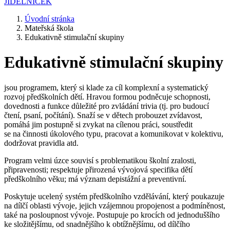
JÍDELNÍČEK
Úvodní stránka
Mateřská škola
Edukativně stimulační skupiny
Edukativně stimulační skupiny
jsou programem, který si klade za cíl komplexní a systematický
rozvoj předškolních dětí. Hravou formou podněcuje schopnosti,
dovednosti a funkce důležité pro zvládání trivia (tj. pro budoucí
čtení, psaní, počítání). Snaží se v dětech probouzet zvídavost,
pomáhá jim postupně si zvykat na cílenou práci, soustředit
se na činnosti úkolového typu, pracovat a komunikovat v kolektivu,
dodržovat pravidla atd.
Program velmi úzce souvisí s problematikou školní zralosti,
připravenosti; respektuje přirozená vývojová specifika dětí
předškolního věku; má význam depistážní a preventivní.
Poskytuje ucelený systém předškolního vzdělávání, který poukazuje
na dílčí oblasti vývoje, jejich vzájemnou propojenost a podmíněnost,
také na posloupnost vývoje. Postupuje po krocích od jednoduššího
ke složitějšímu, od snadnějšího k obtížnějšímu, od dílčího