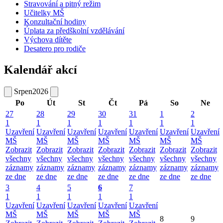
Stravování a pitný režim
Učitelky MŠ
Konzultační hodiny
Úplata za předškolní vzdělávání
Výchova dítěte
Desatero pro rodiče
Kalendář akcí
Srpen
2026
Po
Út
St
Čt
Pá
So
Ne
27
28
29
30
31
1
2
1
1
1
1
1
1
1
Uzavření
Uzavření
Uzavření
Uzavření
Uzavření
Uzavření
Uzavření
MŠ
MŠ
MŠ
MŠ
MŠ
MŠ
MŠ
Zobrazit
Zobrazit
Zobrazit
Zobrazit
Zobrazit
Zobrazit
Zobrazit
všechny
všechny
všechny
všechny
všechny
všechny
všechny
záznamy
záznamy
záznamy
záznamy
záznamy
záznamy
záznamy
ze dne
ze dne
ze dne
ze dne
ze dne
ze dne
ze dne
3
4
5
6
7
1
1
1
1
1
Uzavření
Uzavření
Uzavření
Uzavření
Uzavření
MŠ
MŠ
MŠ
MŠ
MŠ
8
9