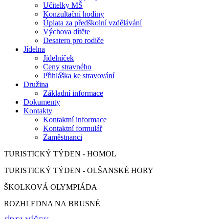
Učitelky MŠ
Konzultační hodiny
Úplata za předškolní vzdělávání
Výchova dítěte
Desatero pro rodiče
Jídelna
Jídelníček
Ceny stravného
Přihláška ke stravování
Družina
Základní informace
Dokumenty
Kontakty
Kontaktní informace
Kontaktní formulář
Zaměstnanci
TURISTICKÝ TÝDEN - HOMOL
TURISTICKÝ TÝDEN - OLŠANSKÉ HORY
ŠKOLKOVÁ OLYMPIÁDA
ROZHLEDNA NA BRUSNÉ