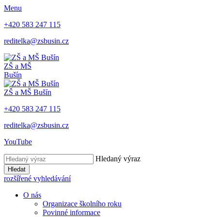
Menu
+420 583 247 115
reditelka@zsbusin.cz
ZŠ a MŠ
Bušín
ZŠ a MŠ Bušín
+420 583 247 115
reditelka@zsbusin.cz
YouTube
Hledaný výraz
Hledat
rozšířené vyhledávání
O nás
Organizace školního roku
Povinné informace