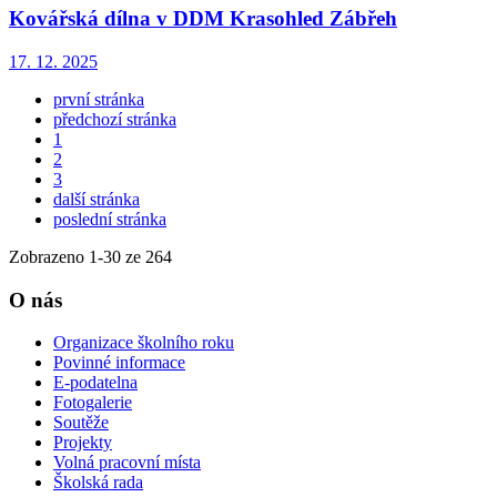
Kovářská dílna v DDM Krasohled Zábřeh
17. 12. 2025
první stránka
předchozí stránka
1
2
3
další stránka
poslední stránka
Zobrazeno
1
-
30
ze 264
O nás
Organizace školního roku
Povinné informace
E-podatelna
Fotogalerie
Soutěže
Projekty
Volná pracovní místa
Školská rada