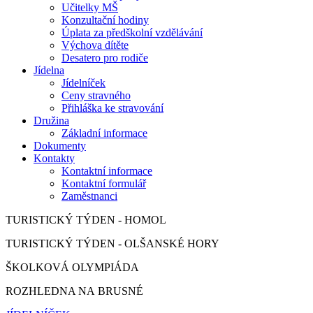
Učitelky MŠ
Konzultační hodiny
Úplata za předškolní vzdělávání
Výchova dítěte
Desatero pro rodiče
Jídelna
Jídelníček
Ceny stravného
Přihláška ke stravování
Družina
Základní informace
Dokumenty
Kontakty
Kontaktní informace
Kontaktní formulář
Zaměstnanci
TURISTICKÝ TÝDEN - HOMOL
TURISTICKÝ TÝDEN - OLŠANSKÉ HORY
ŠKOLKOVÁ OLYMPIÁDA
ROZHLEDNA NA BRUSNÉ