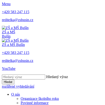
Menu
+420 583 247 115
reditelka@zsbusin.cz
ZŠ a MŠ
Bušín
ZŠ a MŠ Bušín
+420 583 247 115
reditelka@zsbusin.cz
YouTube
Hledaný výraz
Hledat
rozšířené vyhledávání
O nás
Organizace školního roku
Povinné informace