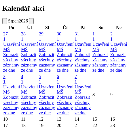
Kalendář akcí
Srpen
2026
Po
Út
St
Čt
Pá
So
Ne
27
28
29
30
31
1
2
1
1
1
1
1
1
1
Uzavření
Uzavření
Uzavření
Uzavření
Uzavření
Uzavření
Uzavření
MŠ
MŠ
MŠ
MŠ
MŠ
MŠ
MŠ
Zobrazit
Zobrazit
Zobrazit
Zobrazit
Zobrazit
Zobrazit
Zobrazit
všechny
všechny
všechny
všechny
všechny
všechny
všechny
záznamy
záznamy
záznamy
záznamy
záznamy
záznamy
záznamy
ze dne
ze dne
ze dne
ze dne
ze dne
ze dne
ze dne
3
4
5
6
7
1
1
1
1
1
Uzavření
Uzavření
Uzavření
Uzavření
Uzavření
MŠ
MŠ
MŠ
MŠ
MŠ
8
9
Zobrazit
Zobrazit
Zobrazit
Zobrazit
Zobrazit
všechny
všechny
všechny
všechny
všechny
záznamy
záznamy
záznamy
záznamy
záznamy
ze dne
ze dne
ze dne
ze dne
ze dne
10
11
12
13
14
15
16
17
18
19
20
21
22
23