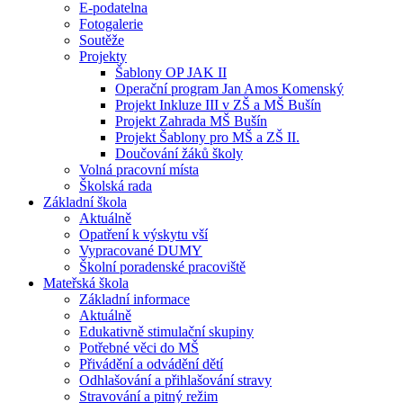
E-podatelna
Fotogalerie
Soutěže
Projekty
Šablony OP JAK II
Operační program Jan Amos Komenský
Projekt Inkluze III v ZŠ a MŠ Bušín
Projekt Zahrada MŠ Bušín
Projekt Šablony pro MŠ a ZŠ II.
Doučování žáků školy
Volná pracovní místa
Školská rada
Základní škola
Aktuálně
Opatření k výskytu vší
Vypracované DUMY
Školní poradenské pracoviště
Mateřská škola
Základní informace
Aktuálně
Edukativně stimulační skupiny
Potřebné věci do MŠ
Přivádění a odvádění dětí
Odhlašování a přihlašování stravy
Stravování a pitný režim