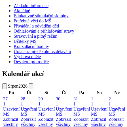
Základní informace
Aktuálně
Edukativně stimulační skupiny
Potřebné věci do MŠ
Přivádění a odvádění dětí
Odhlašování a přihlašování stravy
Stravování a pitný režim
Učitelky MŠ
Konzultační hodiny
Úplata za předškolní vzdělávání
Výchova dítěte
Desatero pro rodiče
Kalendář akcí
Srpen
2026
Po
Út
St
Čt
Pá
So
Ne
27
28
29
30
31
1
2
1
1
1
1
1
1
1
Uzavření
Uzavření
Uzavření
Uzavření
Uzavření
Uzavření
Uzavření
MŠ
MŠ
MŠ
MŠ
MŠ
MŠ
MŠ
Zobrazit
Zobrazit
Zobrazit
Zobrazit
Zobrazit
Zobrazit
Zobrazit
všechny
všechny
všechny
všechny
všechny
všechny
všechny