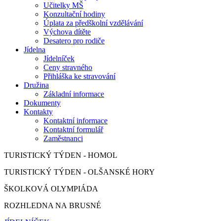
Učitelky MŠ
Konzultační hodiny
Úplata za předškolní vzdělávání
Výchova dítěte
Desatero pro rodiče
Jídelna
Jídelníček
Ceny stravného
Přihláška ke stravování
Družina
Základní informace
Dokumenty
Kontakty
Kontaktní informace
Kontaktní formulář
Zaměstnanci
TURISTICKÝ TÝDEN - HOMOL
TURISTICKÝ TÝDEN - OLŠANSKÉ HORY
ŠKOLKOVÁ OLYMPIÁDA
ROZHLEDNA NA BRUSNÉ