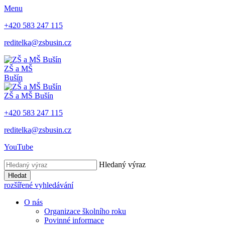
Menu
+420 583 247 115
reditelka@zsbusin.cz
ZŠ a MŠ
Bušín
ZŠ a MŠ Bušín
+420 583 247 115
reditelka@zsbusin.cz
YouTube
Hledaný výraz
Hledat
rozšířené vyhledávání
O nás
Organizace školního roku
Povinné informace