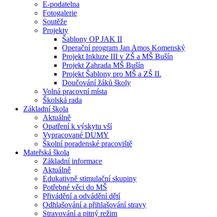
E-podatelna
Fotogalerie
Soutěže
Projekty
Šablony OP JAK II
Operační program Jan Amos Komenský
Projekt Inkluze III v ZŠ a MŠ Bušín
Projekt Zahrada MŠ Bušín
Projekt Šablony pro MŠ a ZŠ II.
Doučování žáků školy
Volná pracovní místa
Školská rada
Základní škola
Aktuálně
Opatření k výskytu vší
Vypracované DUMY
Školní poradenské pracoviště
Mateřská škola
Základní informace
Aktuálně
Edukativně stimulační skupiny
Potřebné věci do MŠ
Přivádění a odvádění dětí
Odhlašování a přihlašování stravy
Stravování a pitný režim