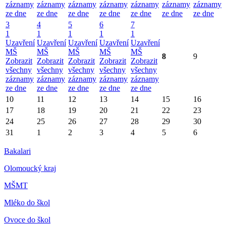
záznamy
záznamy
záznamy
záznamy
záznamy
záznamy
záznamy
ze dne
ze dne
ze dne
ze dne
ze dne
ze dne
ze dne
3
4
5
6
7
1
1
1
1
1
Uzavření
Uzavření
Uzavření
Uzavření
Uzavření
MŠ
MŠ
MŠ
MŠ
MŠ
8
9
Zobrazit
Zobrazit
Zobrazit
Zobrazit
Zobrazit
všechny
všechny
všechny
všechny
všechny
záznamy
záznamy
záznamy
záznamy
záznamy
ze dne
ze dne
ze dne
ze dne
ze dne
10
11
12
13
14
15
16
17
18
19
20
21
22
23
24
25
26
27
28
29
30
31
1
2
3
4
5
6
Bakalari
Olomoucký kraj
MŠMT
Mléko do škol
Ovoce do škol