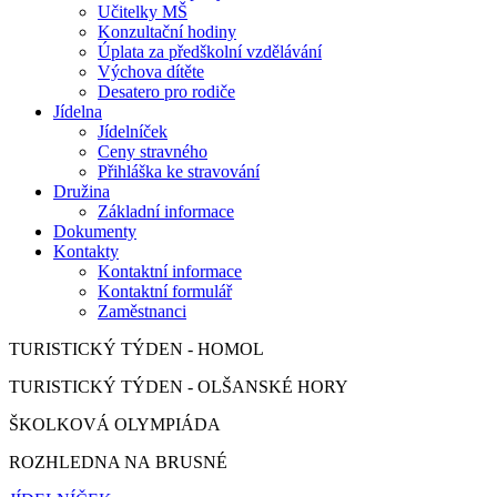
Učitelky MŠ
Konzultační hodiny
Úplata za předškolní vzdělávání
Výchova dítěte
Desatero pro rodiče
Jídelna
Jídelníček
Ceny stravného
Přihláška ke stravování
Družina
Základní informace
Dokumenty
Kontakty
Kontaktní informace
Kontaktní formulář
Zaměstnanci
TURISTICKÝ TÝDEN - HOMOL
TURISTICKÝ TÝDEN - OLŠANSKÉ HORY
ŠKOLKOVÁ OLYMPIÁDA
ROZHLEDNA NA BRUSNÉ