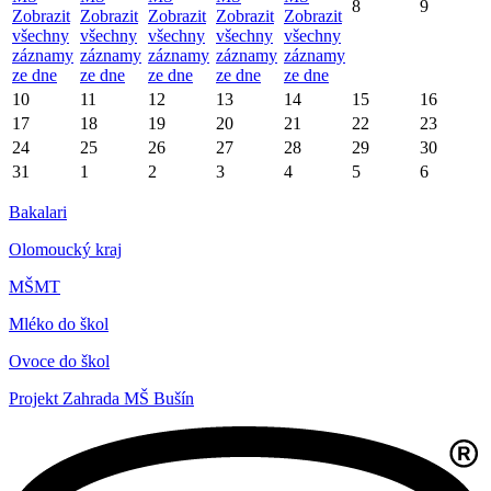
8
9
Zobrazit
Zobrazit
Zobrazit
Zobrazit
Zobrazit
všechny
všechny
všechny
všechny
všechny
záznamy
záznamy
záznamy
záznamy
záznamy
ze dne
ze dne
ze dne
ze dne
ze dne
10
11
12
13
14
15
16
17
18
19
20
21
22
23
24
25
26
27
28
29
30
31
1
2
3
4
5
6
Bakalari
Olomoucký kraj
MŠMT
Mléko do škol
Ovoce do škol
Projekt Zahrada MŠ Bušín