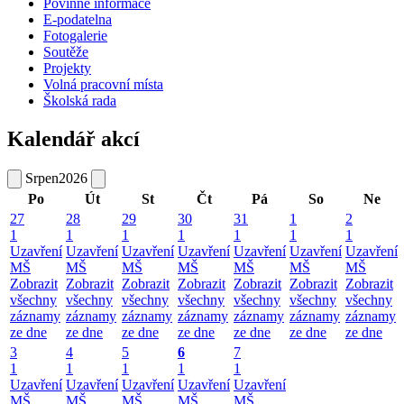
Povinné informace
E-podatelna
Fotogalerie
Soutěže
Projekty
Volná pracovní místa
Školská rada
Kalendář akcí
Srpen
2026
Po
Út
St
Čt
Pá
So
Ne
27
28
29
30
31
1
2
1
1
1
1
1
1
1
Uzavření
Uzavření
Uzavření
Uzavření
Uzavření
Uzavření
Uzavření
MŠ
MŠ
MŠ
MŠ
MŠ
MŠ
MŠ
Zobrazit
Zobrazit
Zobrazit
Zobrazit
Zobrazit
Zobrazit
Zobrazit
všechny
všechny
všechny
všechny
všechny
všechny
všechny
záznamy
záznamy
záznamy
záznamy
záznamy
záznamy
záznamy
ze dne
ze dne
ze dne
ze dne
ze dne
ze dne
ze dne
3
4
5
6
7
1
1
1
1
1
Uzavření
Uzavření
Uzavření
Uzavření
Uzavření
MŠ
MŠ
MŠ
MŠ
MŠ