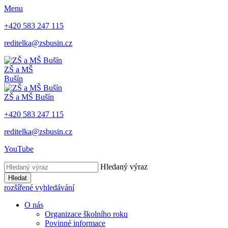
Menu
+420 583 247 115
reditelka@zsbusin.cz
ZŠ a MŠ
Bušín
ZŠ a MŠ Bušín
+420 583 247 115
reditelka@zsbusin.cz
YouTube
Hledaný výraz
Hledat
rozšířené vyhledávání
O nás
Organizace školního roku
Povinné informace