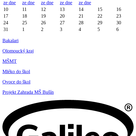
ze dne
ze dne
ze dne
ze dne
ze dne
10
11
12
13
14
15
16
17
18
19
20
21
22
23
24
25
26
27
28
29
30
31
1
2
3
4
5
6
Bakalari
Olomoucký kraj
MŠMT
Mléko do škol
Ovoce do škol
Projekt Zahrada MŠ Bušín