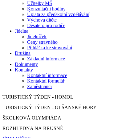
Učitelky MŠ
Konzultační hodiny
Úplata za předškolní vzdělávání
Výchova dítěte
Desatero pro rodiče
Jídelna
Jídelníček
Ceny stravného
Přihláška ke stravování
Družina
Základní informace
Dokumenty
Kontakty
Kontaktní informace
Kontaktní formulář
Zaměstnanci
TURISTICKÝ TÝDEN - HOMOL
TURISTICKÝ TÝDEN - OLŠANSKÉ HORY
ŠKOLKOVÁ OLYMPIÁDA
ROZHLEDNA NA BRUSNÉ