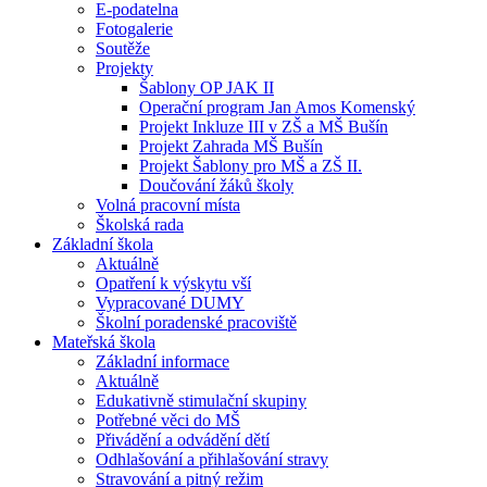
E-podatelna
Fotogalerie
Soutěže
Projekty
Šablony OP JAK II
Operační program Jan Amos Komenský
Projekt Inkluze III v ZŠ a MŠ Bušín
Projekt Zahrada MŠ Bušín
Projekt Šablony pro MŠ a ZŠ II.
Doučování žáků školy
Volná pracovní místa
Školská rada
Základní škola
Aktuálně
Opatření k výskytu vší
Vypracované DUMY
Školní poradenské pracoviště
Mateřská škola
Základní informace
Aktuálně
Edukativně stimulační skupiny
Potřebné věci do MŠ
Přivádění a odvádění dětí
Odhlašování a přihlašování stravy
Stravování a pitný režim