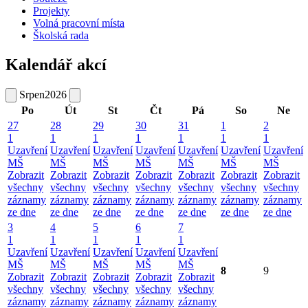
Projekty
Volná pracovní místa
Školská rada
Kalendář akcí
Srpen
2026
Po
Út
St
Čt
Pá
So
Ne
27
28
29
30
31
1
2
1
1
1
1
1
1
1
Uzavření
Uzavření
Uzavření
Uzavření
Uzavření
Uzavření
Uzavření
MŠ
MŠ
MŠ
MŠ
MŠ
MŠ
MŠ
Zobrazit
Zobrazit
Zobrazit
Zobrazit
Zobrazit
Zobrazit
Zobrazit
všechny
všechny
všechny
všechny
všechny
všechny
všechny
záznamy
záznamy
záznamy
záznamy
záznamy
záznamy
záznamy
ze dne
ze dne
ze dne
ze dne
ze dne
ze dne
ze dne
3
4
5
6
7
1
1
1
1
1
Uzavření
Uzavření
Uzavření
Uzavření
Uzavření
MŠ
MŠ
MŠ
MŠ
MŠ
8
9
Zobrazit
Zobrazit
Zobrazit
Zobrazit
Zobrazit
všechny
všechny
všechny
všechny
všechny
záznamy
záznamy
záznamy
záznamy
záznamy