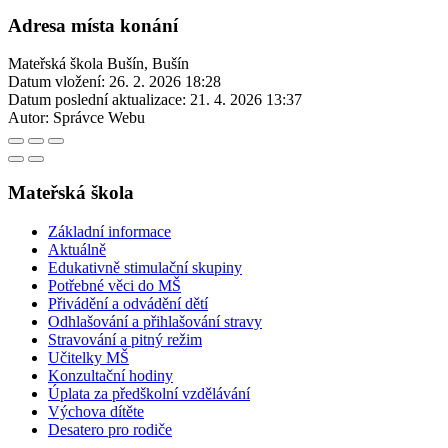
Adresa místa konání
Mateřská škola Bušín, Bušín
Datum vložení:
26. 2. 2026 18:28
Datum poslední aktualizace:
21. 4. 2026 13:37
Autor:
Správce Webu
Mateřská škola
Základní informace
Aktuálně
Edukativně stimulační skupiny
Potřebné věci do MŠ
Přivádění a odvádění dětí
Odhlašování a přihlašování stravy
Stravování a pitný režim
Učitelky MŠ
Konzultační hodiny
Úplata za předškolní vzdělávání
Výchova dítěte
Desatero pro rodiče