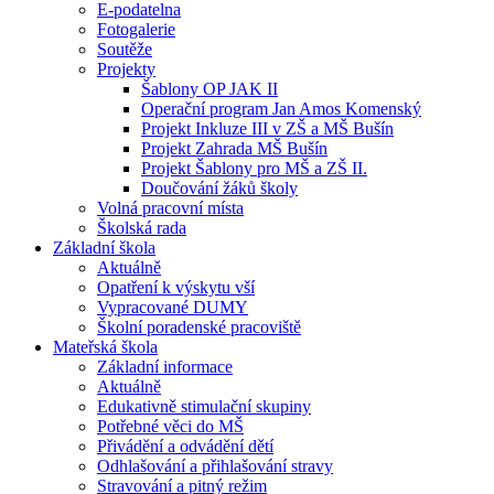
E-podatelna
Fotogalerie
Soutěže
Projekty
Šablony OP JAK II
Operační program Jan Amos Komenský
Projekt Inkluze III v ZŠ a MŠ Bušín
Projekt Zahrada MŠ Bušín
Projekt Šablony pro MŠ a ZŠ II.
Doučování žáků školy
Volná pracovní místa
Školská rada
Základní škola
Aktuálně
Opatření k výskytu vší
Vypracované DUMY
Školní poradenské pracoviště
Mateřská škola
Základní informace
Aktuálně
Edukativně stimulační skupiny
Potřebné věci do MŠ
Přivádění a odvádění dětí
Odhlašování a přihlašování stravy
Stravování a pitný režim