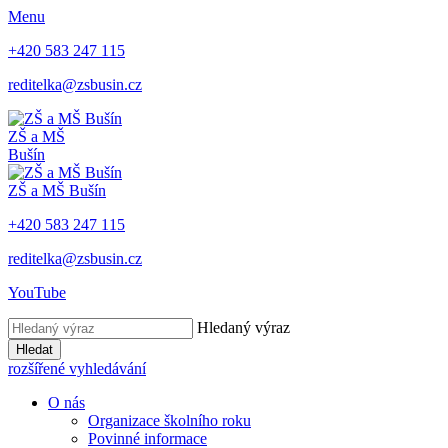
Menu
+420 583 247 115
reditelka@zsbusin.cz
ZŠ a MŠ
Bušín
ZŠ a MŠ Bušín
+420 583 247 115
reditelka@zsbusin.cz
YouTube
Hledaný výraz
Hledat
rozšířené vyhledávání
O nás
Organizace školního roku
Povinné informace