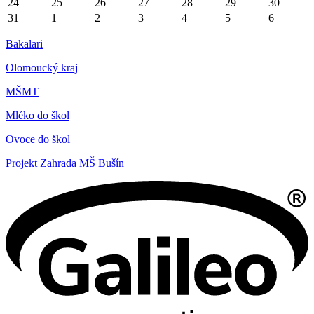
24
25
26
27
28
29
30
31
1
2
3
4
5
6
Bakalari
Olomoucký kraj
MŠMT
Mléko do škol
Ovoce do škol
Projekt Zahrada MŠ Bušín