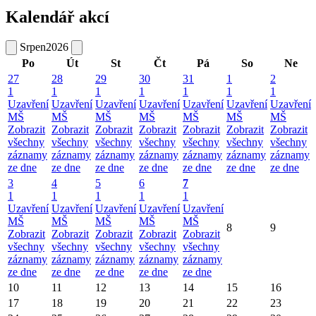
Kalendář akcí
Srpen
2026
Po
Út
St
Čt
Pá
So
Ne
27
28
29
30
31
1
2
1
1
1
1
1
1
1
Uzavření
Uzavření
Uzavření
Uzavření
Uzavření
Uzavření
Uzavření
MŠ
MŠ
MŠ
MŠ
MŠ
MŠ
MŠ
Zobrazit
Zobrazit
Zobrazit
Zobrazit
Zobrazit
Zobrazit
Zobrazit
všechny
všechny
všechny
všechny
všechny
všechny
všechny
záznamy
záznamy
záznamy
záznamy
záznamy
záznamy
záznamy
ze dne
ze dne
ze dne
ze dne
ze dne
ze dne
ze dne
3
4
5
6
7
1
1
1
1
1
Uzavření
Uzavření
Uzavření
Uzavření
Uzavření
MŠ
MŠ
MŠ
MŠ
MŠ
8
9
Zobrazit
Zobrazit
Zobrazit
Zobrazit
Zobrazit
všechny
všechny
všechny
všechny
všechny
záznamy
záznamy
záznamy
záznamy
záznamy
ze dne
ze dne
ze dne
ze dne
ze dne
10
11
12
13
14
15
16
17
18
19
20
21
22
23