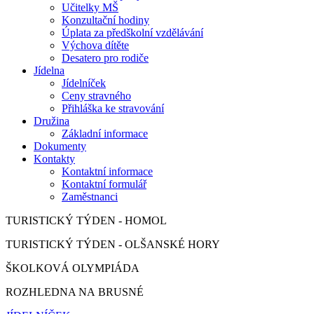
Učitelky MŠ
Konzultační hodiny
Úplata za předškolní vzdělávání
Výchova dítěte
Desatero pro rodiče
Jídelna
Jídelníček
Ceny stravného
Přihláška ke stravování
Družina
Základní informace
Dokumenty
Kontakty
Kontaktní informace
Kontaktní formulář
Zaměstnanci
TURISTICKÝ TÝDEN - HOMOL
TURISTICKÝ TÝDEN - OLŠANSKÉ HORY
ŠKOLKOVÁ OLYMPIÁDA
ROZHLEDNA NA BRUSNÉ