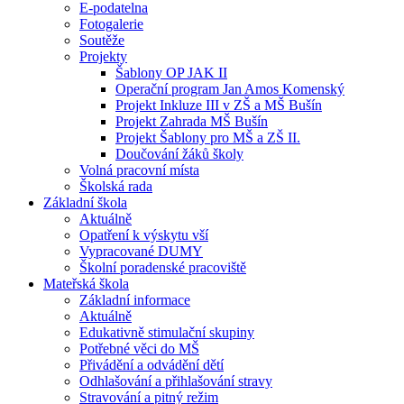
E-podatelna
Fotogalerie
Soutěže
Projekty
Šablony OP JAK II
Operační program Jan Amos Komenský
Projekt Inkluze III v ZŠ a MŠ Bušín
Projekt Zahrada MŠ Bušín
Projekt Šablony pro MŠ a ZŠ II.
Doučování žáků školy
Volná pracovní místa
Školská rada
Základní škola
Aktuálně
Opatření k výskytu vší
Vypracované DUMY
Školní poradenské pracoviště
Mateřská škola
Základní informace
Aktuálně
Edukativně stimulační skupiny
Potřebné věci do MŠ
Přivádění a odvádění dětí
Odhlašování a přihlašování stravy
Stravování a pitný režim