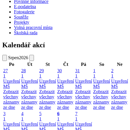
Povinné informace
E-podatelna
Fotogalerie
Soutěže
Projekty
Volná pracovní místa
Školská rada
Kalendář akcí
Srpen
2026
Po
Út
St
Čt
Pá
So
Ne
27
28
29
30
31
1
2
1
1
1
1
1
1
1
Uzavření
Uzavření
Uzavření
Uzavření
Uzavření
Uzavření
Uzavření
MŠ
MŠ
MŠ
MŠ
MŠ
MŠ
MŠ
Zobrazit
Zobrazit
Zobrazit
Zobrazit
Zobrazit
Zobrazit
Zobrazit
všechny
všechny
všechny
všechny
všechny
všechny
všechny
záznamy
záznamy
záznamy
záznamy
záznamy
záznamy
záznamy
ze dne
ze dne
ze dne
ze dne
ze dne
ze dne
ze dne
3
4
5
6
7
1
1
1
1
1
Uzavření
Uzavření
Uzavření
Uzavření
Uzavření
MŠ
MŠ
MŠ
MŠ
MŠ