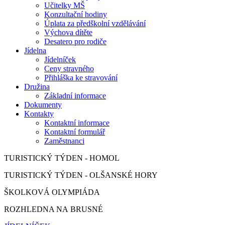
Učitelky MŠ
Konzultační hodiny
Úplata za předškolní vzdělávání
Výchova dítěte
Desatero pro rodiče
Jídelna
Jídelníček
Ceny stravného
Přihláška ke stravování
Družina
Základní informace
Dokumenty
Kontakty
Kontaktní informace
Kontaktní formulář
Zaměstnanci
TURISTICKÝ TÝDEN - HOMOL
TURISTICKÝ TÝDEN - OLŠANSKÉ HORY
ŠKOLKOVÁ OLYMPIÁDA
ROZHLEDNA NA BRUSNÉ