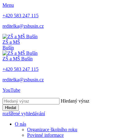
Menu
+420 583 247 115
reditelka@zsbusin.cz
ZŠ a MŠ
Bušín
ZŠ a MŠ Bušín
+420 583 247 115
reditelka@zsbusin.cz
YouTube
Hledaný výraz
Hledat
rozšířené vyhledávání
O nás
Organizace školního roku
Povinné informace