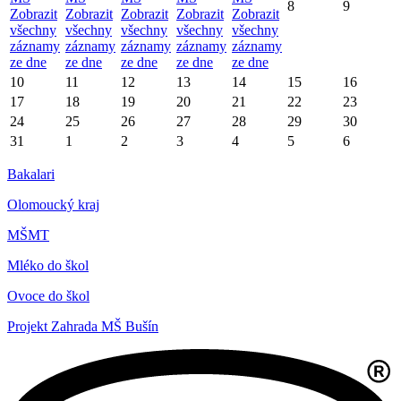
8
9
Zobrazit
Zobrazit
Zobrazit
Zobrazit
Zobrazit
všechny
všechny
všechny
všechny
všechny
záznamy
záznamy
záznamy
záznamy
záznamy
ze dne
ze dne
ze dne
ze dne
ze dne
10
11
12
13
14
15
16
17
18
19
20
21
22
23
24
25
26
27
28
29
30
31
1
2
3
4
5
6
Bakalari
Olomoucký kraj
MŠMT
Mléko do škol
Ovoce do škol
Projekt Zahrada MŠ Bušín