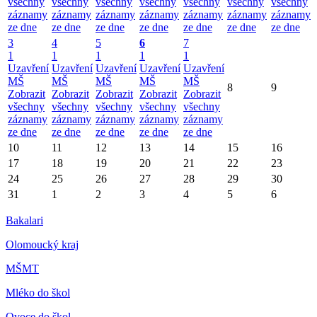
všechny
všechny
všechny
všechny
všechny
všechny
všechny
záznamy
záznamy
záznamy
záznamy
záznamy
záznamy
záznamy
ze dne
ze dne
ze dne
ze dne
ze dne
ze dne
ze dne
3
4
5
6
7
1
1
1
1
1
Uzavření
Uzavření
Uzavření
Uzavření
Uzavření
MŠ
MŠ
MŠ
MŠ
MŠ
8
9
Zobrazit
Zobrazit
Zobrazit
Zobrazit
Zobrazit
všechny
všechny
všechny
všechny
všechny
záznamy
záznamy
záznamy
záznamy
záznamy
ze dne
ze dne
ze dne
ze dne
ze dne
10
11
12
13
14
15
16
17
18
19
20
21
22
23
24
25
26
27
28
29
30
31
1
2
3
4
5
6
Bakalari
Olomoucký kraj
MŠMT
Mléko do škol
Ovoce do škol