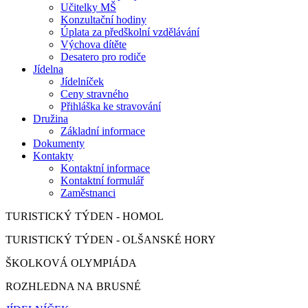
Učitelky MŠ
Konzultační hodiny
Úplata za předškolní vzdělávání
Výchova dítěte
Desatero pro rodiče
Jídelna
Jídelníček
Ceny stravného
Přihláška ke stravování
Družina
Základní informace
Dokumenty
Kontakty
Kontaktní informace
Kontaktní formulář
Zaměstnanci
TURISTICKÝ TÝDEN - HOMOL
TURISTICKÝ TÝDEN - OLŠANSKÉ HORY
ŠKOLKOVÁ OLYMPIÁDA
ROZHLEDNA NA BRUSNÉ