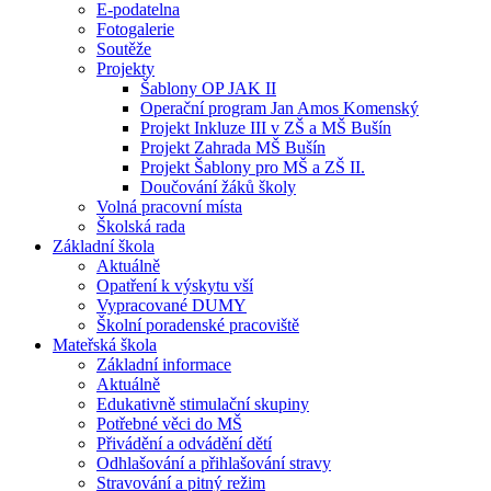
E-podatelna
Fotogalerie
Soutěže
Projekty
Šablony OP JAK II
Operační program Jan Amos Komenský
Projekt Inkluze III v ZŠ a MŠ Bušín
Projekt Zahrada MŠ Bušín
Projekt Šablony pro MŠ a ZŠ II.
Doučování žáků školy
Volná pracovní místa
Školská rada
Základní škola
Aktuálně
Opatření k výskytu vší
Vypracované DUMY
Školní poradenské pracoviště
Mateřská škola
Základní informace
Aktuálně
Edukativně stimulační skupiny
Potřebné věci do MŠ
Přivádění a odvádění dětí
Odhlašování a přihlašování stravy
Stravování a pitný režim