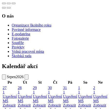
O nás
Organizace školního roku
Povinné informace
E-podatelna
Fotogalerie
Soutěže
Projekty
Volná pracovní místa
Školská rada
Kalendář akcí
Srpen
2026
Po
Út
St
Čt
Pá
So
Ne
27
28
29
30
31
1
2
1
1
1
1
1
1
1
Uzavření
Uzavření
Uzavření
Uzavření
Uzavření
Uzavření
Uzavření
MŠ
MŠ
MŠ
MŠ
MŠ
MŠ
MŠ
Zobrazit
Zobrazit
Zobrazit
Zobrazit
Zobrazit
Zobrazit
Zobrazit