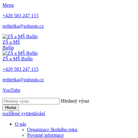
Menu
+420 583 247 115
reditelka@zsbusin.cz
ZŠ a MŠ
Bušín
ZŠ a MŠ Bušín
+420 583 247 115
reditelka@zsbusin.cz
YouTube
Hledaný výraz
Hledat
rozšířené vyhledávání
O nás
Organizace školního roku
Povinné informace