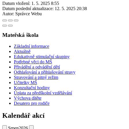
Datum vložení:
1. 5. 2025 8:55
Datum poslední aktualizace:
12. 5. 2025 20:38
Autor:
Správce Webu
Mateřská škola
Základní informace
Aktuálně
Edukativně stimulační skupiny
Potřebné věci do MŠ
Přivádění a odvádění dětí
Odhlašování a přihlašování stravy
Stravování a pitný režim
Učitelky MŠ
Konzultační hodiny
Úplata za předškolní vzdělávání
Výchova dítěte
Desatero pro rodiče
Kalendář akcí
Srpen
2026