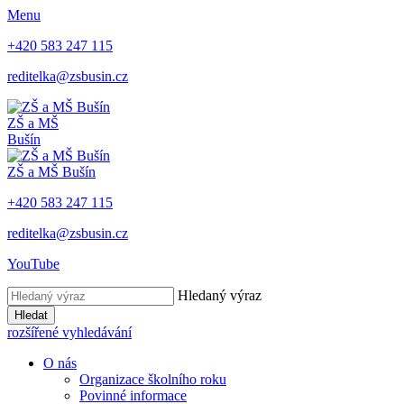
Menu
+420 583 247 115
reditelka@zsbusin.cz
ZŠ a MŠ
Bušín
ZŠ a MŠ Bušín
+420 583 247 115
reditelka@zsbusin.cz
YouTube
Hledaný výraz
Hledat
rozšířené vyhledávání
O nás
Organizace školního roku
Povinné informace