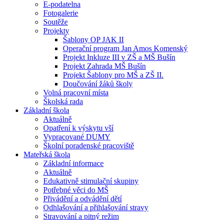
E-podatelna
Fotogalerie
Soutěže
Projekty
Šablony OP JAK II
Operační program Jan Amos Komenský
Projekt Inkluze III v ZŠ a MŠ Bušín
Projekt Zahrada MŠ Bušín
Projekt Šablony pro MŠ a ZŠ II.
Doučování žáků školy
Volná pracovní místa
Školská rada
Základní škola
Aktuálně
Opatření k výskytu vší
Vypracované DUMY
Školní poradenské pracoviště
Mateřská škola
Základní informace
Aktuálně
Edukativně stimulační skupiny
Potřebné věci do MŠ
Přivádění a odvádění dětí
Odhlašování a přihlašování stravy
Stravování a pitný režim