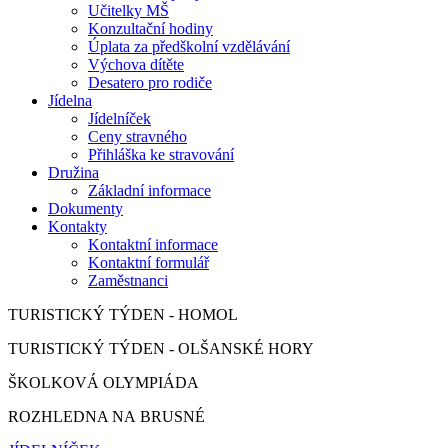
Učitelky MŠ
Konzultační hodiny
Úplata za předškolní vzdělávání
Výchova dítěte
Desatero pro rodiče
Jídelna
Jídelníček
Ceny stravného
Přihláška ke stravování
Družina
Základní informace
Dokumenty
Kontakty
Kontaktní informace
Kontaktní formulář
Zaměstnanci
TURISTICKÝ TÝDEN - HOMOL
TURISTICKÝ TÝDEN - OLŠANSKÉ HORY
ŠKOLKOVÁ OLYMPIÁDA
ROZHLEDNA NA BRUSNÉ