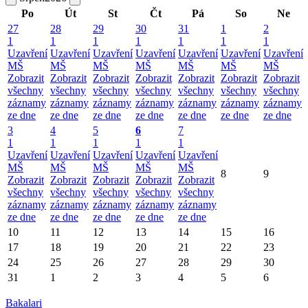
Po
Út
St
Čt
Pá
So
Ne
27
28
29
30
31
1
2
1
1
1
1
1
1
1
Uzavření
Uzavření
Uzavření
Uzavření
Uzavření
Uzavření
Uzavření
MŠ
MŠ
MŠ
MŠ
MŠ
MŠ
MŠ
Zobrazit
Zobrazit
Zobrazit
Zobrazit
Zobrazit
Zobrazit
Zobrazit
všechny
všechny
všechny
všechny
všechny
všechny
všechny
záznamy
záznamy
záznamy
záznamy
záznamy
záznamy
záznamy
ze dne
ze dne
ze dne
ze dne
ze dne
ze dne
ze dne
3
4
5
6
7
1
1
1
1
1
Uzavření
Uzavření
Uzavření
Uzavření
Uzavření
MŠ
MŠ
MŠ
MŠ
MŠ
8
9
Zobrazit
Zobrazit
Zobrazit
Zobrazit
Zobrazit
všechny
všechny
všechny
všechny
všechny
záznamy
záznamy
záznamy
záznamy
záznamy
ze dne
ze dne
ze dne
ze dne
ze dne
10
11
12
13
14
15
16
17
18
19
20
21
22
23
24
25
26
27
28
29
30
31
1
2
3
4
5
6
Bakalari