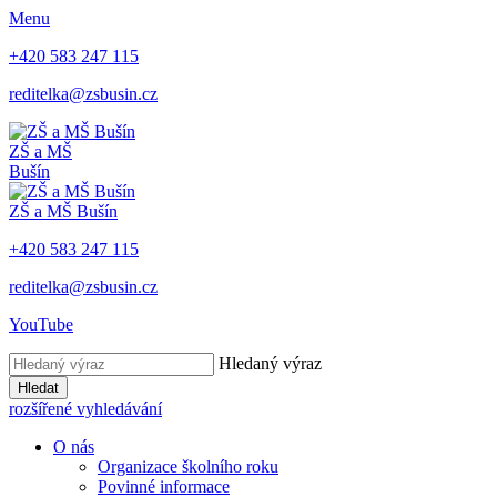
Menu
+420 583 247 115
reditelka@zsbusin.cz
ZŠ a MŠ
Bušín
ZŠ a MŠ Bušín
+420 583 247 115
reditelka@zsbusin.cz
YouTube
Hledaný výraz
Hledat
rozšířené vyhledávání
O nás
Organizace školního roku
Povinné informace