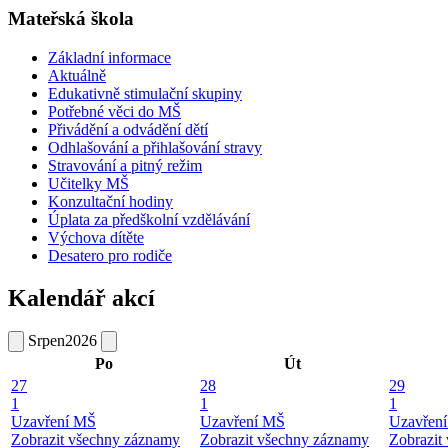
Mateřská škola
Základní informace
Aktuálně
Edukativně stimulační skupiny
Potřebné věci do MŠ
Přivádění a odvádění dětí
Odhlašování a přihlašování stravy
Stravování a pitný režim
Učitelky MŠ
Konzultační hodiny
Úplata za předškolní vzdělávání
Výchova dítěte
Desatero pro rodiče
Kalendář akcí
Srpen
2026
Po
Út
27
28
29
1
1
1
Uzavření MŠ
Uzavření MŠ
Uzavřen
Zobrazit všechny záznamy
Zobrazit všechny záznamy
Zobrazit