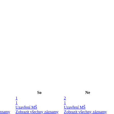
So
Ne
1
2
1
1
Uzavření MŠ
Uzavření MŠ
áznamy
Zobrazit všechny záznamy
Zobrazit všechny záznamy