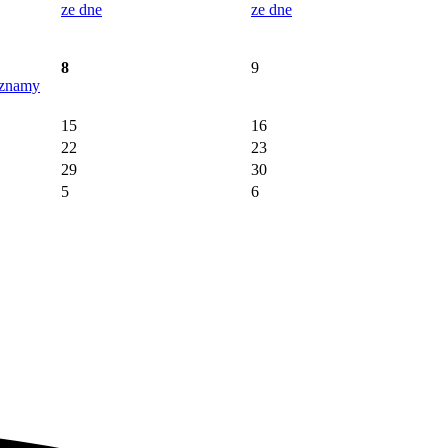
ze dne
ze dne
8
9
áznamy
15
16
22
23
29
30
5
6