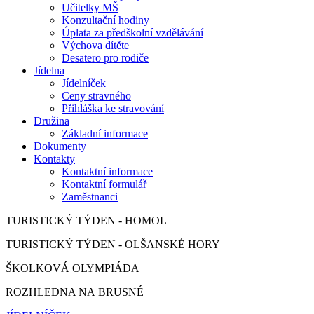
Učitelky MŠ
Konzultační hodiny
Úplata za předškolní vzdělávání
Výchova dítěte
Desatero pro rodiče
Jídelna
Jídelníček
Ceny stravného
Přihláška ke stravování
Družina
Základní informace
Dokumenty
Kontakty
Kontaktní informace
Kontaktní formulář
Zaměstnanci
TURISTICKÝ TÝDEN - HOMOL
TURISTICKÝ TÝDEN - OLŠANSKÉ HORY
ŠKOLKOVÁ OLYMPIÁDA
ROZHLEDNA NA BRUSNÉ