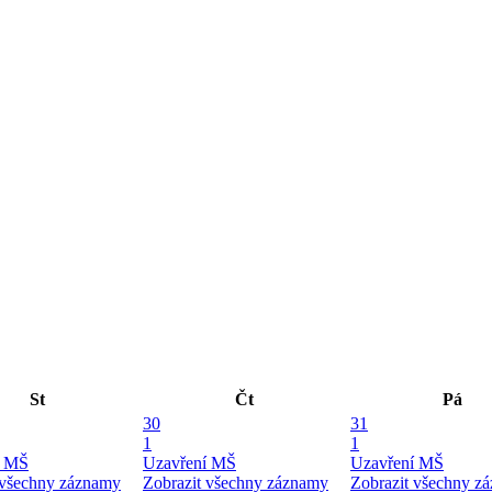
St
Čt
Pá
30
31
1
1
í MŠ
Uzavření MŠ
Uzavření MŠ
 všechny záznamy
Zobrazit všechny záznamy
Zobrazit všechny z