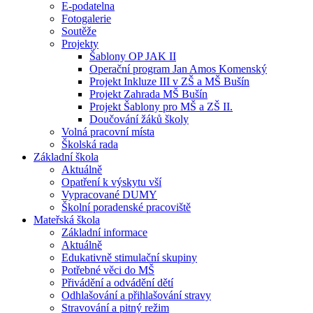
E-podatelna
Fotogalerie
Soutěže
Projekty
Šablony OP JAK II
Operační program Jan Amos Komenský
Projekt Inkluze III v ZŠ a MŠ Bušín
Projekt Zahrada MŠ Bušín
Projekt Šablony pro MŠ a ZŠ II.
Doučování žáků školy
Volná pracovní místa
Školská rada
Základní škola
Aktuálně
Opatření k výskytu vší
Vypracované DUMY
Školní poradenské pracoviště
Mateřská škola
Základní informace
Aktuálně
Edukativně stimulační skupiny
Potřebné věci do MŠ
Přivádění a odvádění dětí
Odhlašování a přihlašování stravy
Stravování a pitný režim