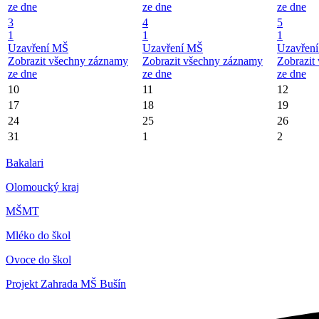
ze dne
ze dne
ze dne
3
4
5
1
1
1
Uzavření MŠ
Uzavření MŠ
Uzavřen
Zobrazit všechny záznamy
Zobrazit všechny záznamy
Zobrazit
ze dne
ze dne
ze dne
10
11
12
17
18
19
24
25
26
31
1
2
Bakalari
Olomoucký kraj
MŠMT
Mléko do škol
Ovoce do škol
Projekt Zahrada MŠ Bušín