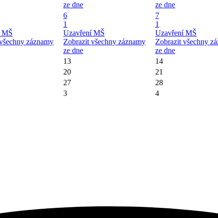
ze dne
ze dne
6
7
1
1
í MŠ
Uzavření MŠ
Uzavření MŠ
 všechny záznamy
Zobrazit všechny záznamy
Zobrazit všechny z
ze dne
ze dne
13
14
20
21
27
28
3
4