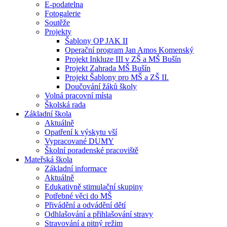
E-podatelna
Fotogalerie
Soutěže
Projekty
Šablony OP JAK II
Operační program Jan Amos Komenský
Projekt Inkluze III v ZŠ a MŠ Bušín
Projekt Zahrada MŠ Bušín
Projekt Šablony pro MŠ a ZŠ II.
Doučování žáků školy
Volná pracovní místa
Školská rada
Základní škola
Aktuálně
Opatření k výskytu vší
Vypracované DUMY
Školní poradenské pracoviště
Mateřská škola
Základní informace
Aktuálně
Edukativně stimulační skupiny
Potřebné věci do MŠ
Přivádění a odvádění dětí
Odhlašování a přihlašování stravy
Stravování a pitný režim