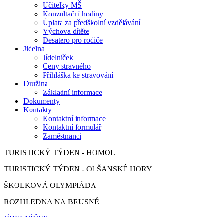
Učitelky MŠ
Konzultační hodiny
Úplata za předškolní vzdělávání
Výchova dítěte
Desatero pro rodiče
Jídelna
Jídelníček
Ceny stravného
Přihláška ke stravování
Družina
Základní informace
Dokumenty
Kontakty
Kontaktní informace
Kontaktní formulář
Zaměstnanci
TURISTICKÝ TÝDEN - HOMOL
TURISTICKÝ TÝDEN - OLŠANSKÉ HORY
ŠKOLKOVÁ OLYMPIÁDA
ROZHLEDNA NA BRUSNÉ