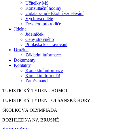
Učitelky MŠ
Konzultační hodiny
Úplata za předškolní vzdělávání
Výchova dítěte
Desatero pro rodiče
Jídelna
Jídelníček
Ceny stravného
Přihláška ke stravování
Družina
Základní informace
Dokumenty
Kontakty
Kontaktní informace
Kontaktní formulář
Zaměstnanci
TURISTICKÝ TÝDEN - HOMOL
TURISTICKÝ TÝDEN - OLŠANSKÉ HORY
ŠKOLKOVÁ OLYMPIÁDA
ROZHLEDNA NA BRUSNÉ