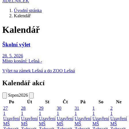
JÍDELNÍČEK
Úvodní stránka
Kalendář
Kalendář
Školní výlet
28. 5. 2026
Místo konání:
Lešná -
Výlet na zámek Lešná a do ZOO Lešná
Kalendář akcí
Srpen
2026
Po
Út
St
Čt
Pá
So
Ne
27
28
29
30
31
1
2
1
1
1
1
1
1
1
Uzavření
Uzavření
Uzavření
Uzavření
Uzavření
Uzavření
Uzavření
MŠ
MŠ
MŠ
MŠ
MŠ
MŠ
MŠ
Zobrazit
Zobrazit
Zobrazit
Zobrazit
Zobrazit
Zobrazit
Zobrazit