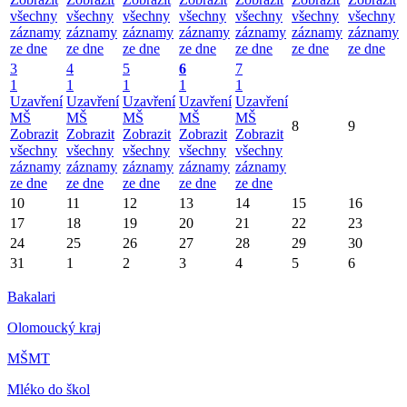
všechny
všechny
všechny
všechny
všechny
všechny
všechny
záznamy
záznamy
záznamy
záznamy
záznamy
záznamy
záznamy
ze dne
ze dne
ze dne
ze dne
ze dne
ze dne
ze dne
3
4
5
6
7
1
1
1
1
1
Uzavření
Uzavření
Uzavření
Uzavření
Uzavření
MŠ
MŠ
MŠ
MŠ
MŠ
8
9
Zobrazit
Zobrazit
Zobrazit
Zobrazit
Zobrazit
všechny
všechny
všechny
všechny
všechny
záznamy
záznamy
záznamy
záznamy
záznamy
ze dne
ze dne
ze dne
ze dne
ze dne
10
11
12
13
14
15
16
17
18
19
20
21
22
23
24
25
26
27
28
29
30
31
1
2
3
4
5
6
Bakalari
Olomoucký kraj
MŠMT
Mléko do škol