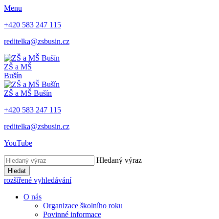
Menu
+420 583 247 115
reditelka@zsbusin.cz
ZŠ a MŠ
Bušín
ZŠ a MŠ Bušín
+420 583 247 115
reditelka@zsbusin.cz
YouTube
Hledaný výraz
Hledat
rozšířené vyhledávání
O nás
Organizace školního roku
Povinné informace