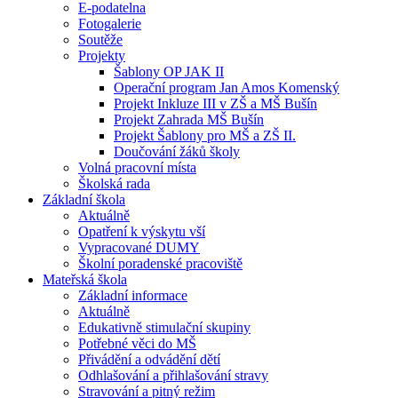
E-podatelna
Fotogalerie
Soutěže
Projekty
Šablony OP JAK II
Operační program Jan Amos Komenský
Projekt Inkluze III v ZŠ a MŠ Bušín
Projekt Zahrada MŠ Bušín
Projekt Šablony pro MŠ a ZŠ II.
Doučování žáků školy
Volná pracovní místa
Školská rada
Základní škola
Aktuálně
Opatření k výskytu vší
Vypracované DUMY
Školní poradenské pracoviště
Mateřská škola
Základní informace
Aktuálně
Edukativně stimulační skupiny
Potřebné věci do MŠ
Přivádění a odvádění dětí
Odhlašování a přihlašování stravy
Stravování a pitný režim