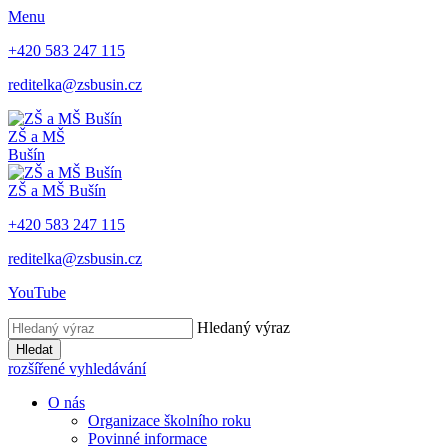
Menu
+420 583 247 115
reditelka@zsbusin.cz
ZŠ a MŠ
Bušín
ZŠ a MŠ Bušín
+420 583 247 115
reditelka@zsbusin.cz
YouTube
Hledaný výraz
Hledat
rozšířené vyhledávání
O nás
Organizace školního roku
Povinné informace