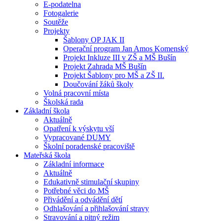
E-podatelna
Fotogalerie
Soutěže
Projekty
Šablony OP JAK II
Operační program Jan Amos Komenský
Projekt Inkluze III v ZŠ a MŠ Bušín
Projekt Zahrada MŠ Bušín
Projekt Šablony pro MŠ a ZŠ II.
Doučování žáků školy
Volná pracovní místa
Školská rada
Základní škola
Aktuálně
Opatření k výskytu vší
Vypracované DUMY
Školní poradenské pracoviště
Mateřská škola
Základní informace
Aktuálně
Edukativně stimulační skupiny
Potřebné věci do MŠ
Přivádění a odvádění dětí
Odhlašování a přihlašování stravy
Stravování a pitný režim