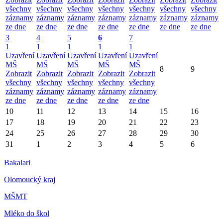
všechny
všechny
všechny
všechny
všechny
všechny
všechny
záznamy
záznamy
záznamy
záznamy
záznamy
záznamy
záznamy
ze dne
ze dne
ze dne
ze dne
ze dne
ze dne
ze dne
3
4
5
6
7
1
1
1
1
1
Uzavření
Uzavření
Uzavření
Uzavření
Uzavření
MŠ
MŠ
MŠ
MŠ
MŠ
8
9
Zobrazit
Zobrazit
Zobrazit
Zobrazit
Zobrazit
všechny
všechny
všechny
všechny
všechny
záznamy
záznamy
záznamy
záznamy
záznamy
ze dne
ze dne
ze dne
ze dne
ze dne
10
11
12
13
14
15
16
17
18
19
20
21
22
23
24
25
26
27
28
29
30
31
1
2
3
4
5
6
Bakalari
Olomoucký kraj
MŠMT
Mléko do škol