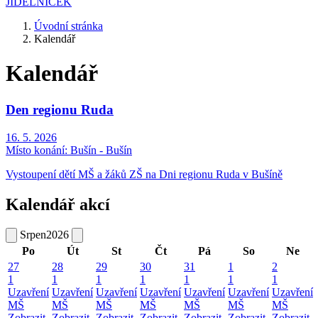
JÍDELNÍČEK
Úvodní stránka
Kalendář
Kalendář
Den regionu Ruda
16. 5. 2026
Místo konání:
Bušín - Bušín
Vystoupení dětí MŠ a žáků ZŠ na Dni regionu Ruda v Bušíně
Kalendář akcí
Srpen
2026
Po
Út
St
Čt
Pá
So
Ne
27
28
29
30
31
1
2
1
1
1
1
1
1
1
Uzavření
Uzavření
Uzavření
Uzavření
Uzavření
Uzavření
Uzavření
MŠ
MŠ
MŠ
MŠ
MŠ
MŠ
MŠ
Zobrazit
Zobrazit
Zobrazit
Zobrazit
Zobrazit
Zobrazit
Zobrazit