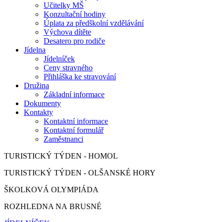
Učitelky MŠ
Konzultační hodiny
Úplata za předškolní vzdělávání
Výchova dítěte
Desatero pro rodiče
Jídelna
Jídelníček
Ceny stravného
Přihláška ke stravování
Družina
Základní informace
Dokumenty
Kontakty
Kontaktní informace
Kontaktní formulář
Zaměstnanci
TURISTICKÝ TÝDEN - HOMOL
TURISTICKÝ TÝDEN - OLŠANSKÉ HORY
ŠKOLKOVÁ OLYMPIÁDA
ROZHLEDNA NA BRUSNÉ