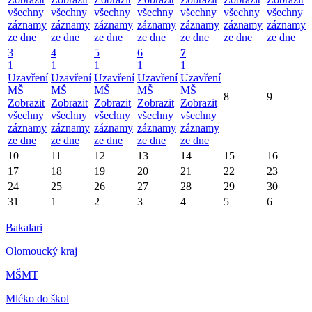
všechny
všechny
všechny
všechny
všechny
všechny
všechny
záznamy
záznamy
záznamy
záznamy
záznamy
záznamy
záznamy
ze dne
ze dne
ze dne
ze dne
ze dne
ze dne
ze dne
3
4
5
6
7
1
1
1
1
1
Uzavření
Uzavření
Uzavření
Uzavření
Uzavření
MŠ
MŠ
MŠ
MŠ
MŠ
8
9
Zobrazit
Zobrazit
Zobrazit
Zobrazit
Zobrazit
všechny
všechny
všechny
všechny
všechny
záznamy
záznamy
záznamy
záznamy
záznamy
ze dne
ze dne
ze dne
ze dne
ze dne
10
11
12
13
14
15
16
17
18
19
20
21
22
23
24
25
26
27
28
29
30
31
1
2
3
4
5
6
Bakalari
Olomoucký kraj
MŠMT
Mléko do škol