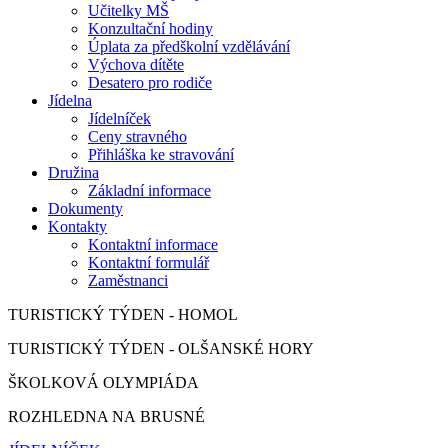
Učitelky MŠ
Konzultační hodiny
Úplata za předškolní vzdělávání
Výchova dítěte
Desatero pro rodiče
Jídelna
Jídelníček
Ceny stravného
Přihláška ke stravování
Družina
Základní informace
Dokumenty
Kontakty
Kontaktní informace
Kontaktní formulář
Zaměstnanci
TURISTICKÝ TÝDEN - HOMOL
TURISTICKÝ TÝDEN - OLŠANSKÉ HORY
ŠKOLKOVÁ OLYMPIÁDA
ROZHLEDNA NA BRUSNÉ