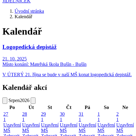
JÍDELNÍČEK
Úvodní stránka
Kalendář
Kalendář
Logopedická depistáž
21. 10. 2025
Místo konání:
Mateřská škola Bušín - Bušín
V ÚTERÝ 21. října se bude v naší MŠ konat logopedická depistáž.
Kalendář akcí
Srpen
2026
Po
Út
St
Čt
Pá
So
Ne
27
28
29
30
31
1
2
1
1
1
1
1
1
1
Uzavření
Uzavření
Uzavření
Uzavření
Uzavření
Uzavření
Uzavření
MŠ
MŠ
MŠ
MŠ
MŠ
MŠ
MŠ
Zobrazit
Zobrazit
Zobrazit
Zobrazit
Zobrazit
Zobrazit
Zobrazit