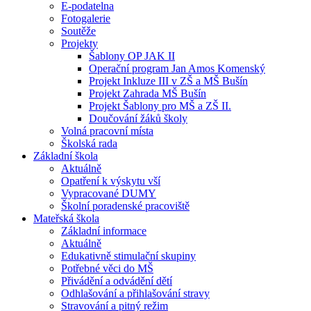
E-podatelna
Fotogalerie
Soutěže
Projekty
Šablony OP JAK II
Operační program Jan Amos Komenský
Projekt Inkluze III v ZŠ a MŠ Bušín
Projekt Zahrada MŠ Bušín
Projekt Šablony pro MŠ a ZŠ II.
Doučování žáků školy
Volná pracovní místa
Školská rada
Základní škola
Aktuálně
Opatření k výskytu vší
Vypracované DUMY
Školní poradenské pracoviště
Mateřská škola
Základní informace
Aktuálně
Edukativně stimulační skupiny
Potřebné věci do MŠ
Přivádění a odvádění dětí
Odhlašování a přihlašování stravy
Stravování a pitný režim