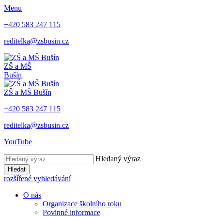
Menu
+420 583 247 115
reditelka@zsbusin.cz
ZŠ a MŠ
Bušín
ZŠ a MŠ Bušín
+420 583 247 115
reditelka@zsbusin.cz
YouTube
Hledaný výraz
Hledat
rozšířené vyhledávání
O nás
Organizace školního roku
Povinné informace